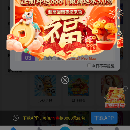
📅 08.01 - 08.31
捕鱼达人
立秋迎丰 · 在线赢豪礼
棋牌对战
02
抢庄牛牛
寻宝黄金城
德州扑克
每日参与活动，最高可得
88888元
📅 08.01 - 08.31
真人视讯
星空结缘 · 幸运星抽奖
体育竞技
03
幸运抽奖，赢
iPhone 17 Pro Max
爱尔兰精灵
欢乐捕鱼
赏金大对决
今日不再提醒
📅 08.01 - 08.31
彩票游戏
🌐 官方域名：
777.ren
|
777.pro
×
2026-07-31 23:30:29
少林足球
财神捕鱼
澳门壕梦
💎 官方易记网址💎
下载APP
下载APP，每晚
19点
抢8888元红包
极致体验 · 欢乐畅玩